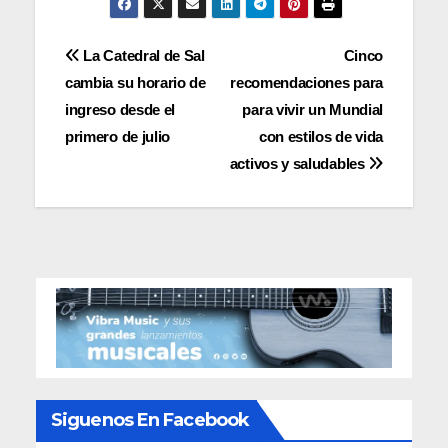
Navegación
La Catedral de Sal
Cinco
cambia su horario de
recomendaciones para
de
ingreso desde el
para vivir un Mundial
entradas
primero de julio
con estilos de vida
activos y saludables
Siguenos En Facebook