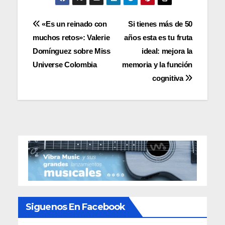
Navegación
«Es un reinado con
Si tienes más de 50
muchos retos»: Valerie
años esta es tu fruta
de
Domínguez sobre Miss
ideal: mejora la
entradas
Universe Colombia
memoria y la función
cognitiva
Siguenos En Facebook