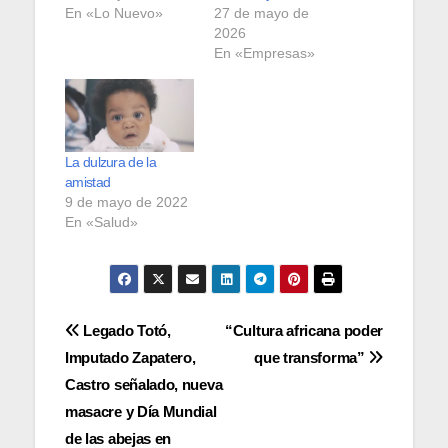
En «Lo Nuevo»
27 de mayo de
2026
En «Empresas»
La dulzura de la
amistad
9 de mayo de 2022
En «Salud»
Navegación
Legado Totó,
“Cultura africana poder
Imputado Zapatero,
que transforma”
de
Castro señalado, nueva
entradas
masacre y Día Mundial
de las abejas en