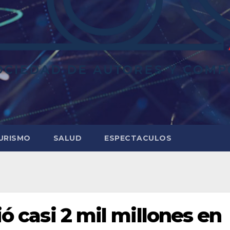
URISMO
SALUD
ESPECTACULOS
ió casi 2 mil millones en