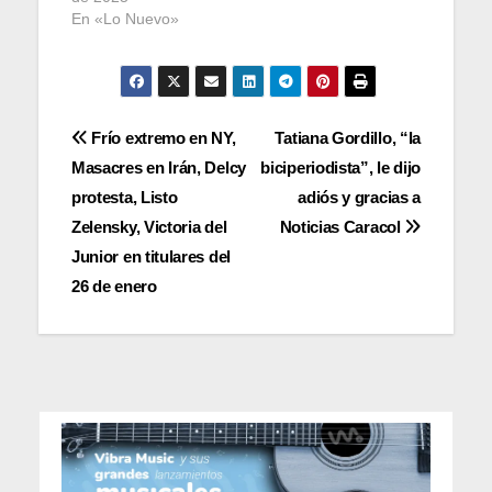
En «Lo Nuevo»
Navegación
Frío extremo en NY,
Tatiana Gordillo, “la
Masacres en Irán, Delcy
biciperiodista”, le dijo
de
protesta, Listo
adiós y gracias a
entradas
Zelensky, Victoria del
Noticias Caracol
Junior en titulares del
26 de enero