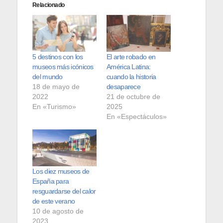
Relacionado
5 destinos con los
El arte robado en
museos más icónicos
América Latina:
del mundo
cuando la historia
18 de mayo de
desaparece
2022
21 de octubre de
En «Turismo»
2025
En «Espectáculos»
Los diez museos de
España para
resguardarse del calor
de este verano
10 de agosto de
2023