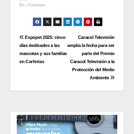
En «Turismo»
Navegación
Expopet 2025: cinco
Caracol Televisión
días dedicados a las
amplia la fecha para ser
de
mascotas y sus familias
parte del Premio
entradas
en Corferias
Caracol Televisión a la
Protección del Medio
Ambiente