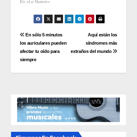
En «Lo Nuevo»
Navegación
En sólo 5 minutos
Aquí están los
los auriculares pueden
síndromes más
de
afectar tu oído para
extraños del mundo
entradas
siempre