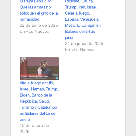
El Papa León XIV:
Rescate, Cauca,
Que las armas no
Trump, Irán, Israel,
sofoquen el grito de la
Cese al fuego,
humanidad
España, Venezuela,
22 de junio de 2025
Metro, El Campín en
En «Lo Nuevo»
titulares del 24 de
junio
24 de junio de 2025
En «Lo Nuevo»
Alto al fuego en vilo,
Israel, Hamas, Trump,
Biden, Banco de la
República, Salud,
Turismo y Catatumbo
en titulares del 16 de
enero
15 de enero de
2025