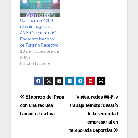
Con más de 2.200
citas de negocios
ANATO cerrará el 6°
Encuentro Nacional
de Turismo Receptivo
13 de noviembre de
2025
En «Lo Nuevo»
Navegación
El abrazo del Papa
Viajes, redes Wi-Fi y
con una reclusa
trabajo remoto: desafío
de
llamada Josefina
de la seguridad
entradas
empresarial en
temporada deportiva