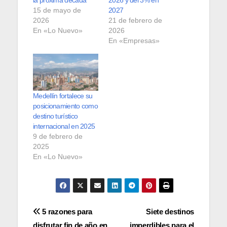
15 de mayo de
2027
2026
21 de febrero de
En «Lo Nuevo»
2026
En «Empresas»
Medellín fortalece su
posicionamiento como
destino turístico
internacional en 2025
9 de febrero de
2025
En «Lo Nuevo»
Navegación
5 razones para
Siete destinos
disfrutar fin de año en
imperdibles para el