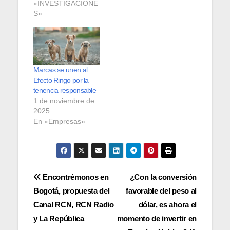
«INVESTIGACIONE
S»
Marcas se unen al
Efecto Ringo por la
tenencia responsable
1 de noviembre de
2025
En «Empresas»
Navegación
Encontrémonos en
¿Con la conversión
Bogotá, propuesta del
favorable del peso al
de
Canal RCN, RCN Radio
dólar, es ahora el
entradas
y La República
momento de invertir en