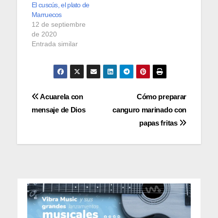
El cuscús, el plato de
Marruecos
12 de septiembre
de 2020
Entrada similar
Navegación
Acuarela con
Cómo preparar
mensaje de Dios
canguro marinado con
de
papas fritas
entradas