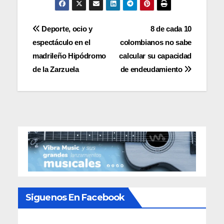
Navegación
Deporte, ocio y
8 de cada 10
espectáculo en el
colombianos no sabe
de
madrileño Hipódromo
calcular su capacidad
entradas
de la Zarzuela
de endeudamiento
Siguenos En Facebook