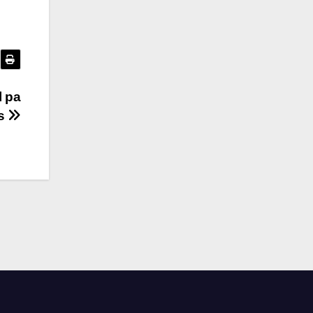
l pa
as