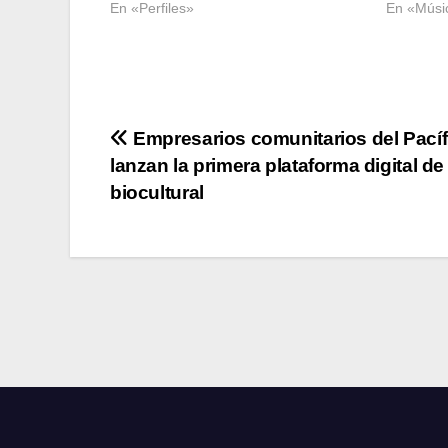
En «Perfiles»
En «Músi
Navegación
Empresarios comunitarios del Pacíf
lanzan la primera plataforma digital de
de
biocultural
entradas