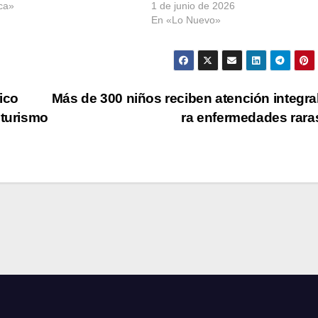
ca»
1 de junio de 2026
En «Lo Nuevo»
ico
Más de 300 niños reciben atención integra
 turismo
ra enfermedades rar