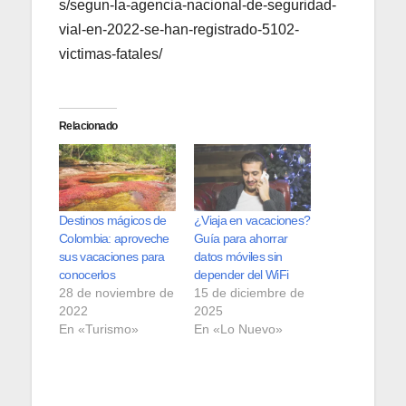
s/segun-la-agencia-nacional-de-seguridad-
vial-en-2022-se-han-registrado-5102-
victimas-fatales/
Relacionado
Destinos mágicos de
¿Viaja en vacaciones?
Colombia: aproveche
Guía para ahorrar
sus vacaciones para
datos móviles sin
conocerlos
depender del WiFi
28 de noviembre de
15 de diciembre de
2022
2025
En «Turismo»
En «Lo Nuevo»
La pandemia ayuda a
diversificar turismo
español