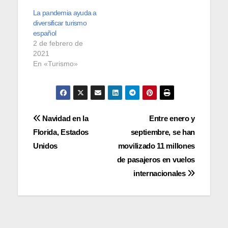
2 de febrero de
2021
En «Turismo»
Navegación
Navidad en la
Entre enero y
Florida, Estados
septiembre, se han
de
Unidos
movilizado 11 millones
entradas
de pasajeros en vuelos
internacionales