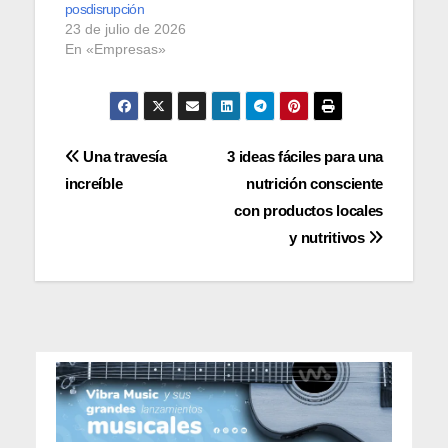
posdisrupción
23 de julio de 2026
En «Empresas»
Navegación
Una travesía
3 ideas fáciles para una
increíble
nutrición consciente
de
con productos locales
entradas
y nutritivos