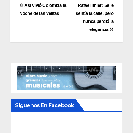
Navegación
Así vivió Colombia la
Rafael Ithier: Se le
Noche de las Velitas
sentía la calle, pero
de
nunca perdió la
entradas
elegancia
Siguenos En Facebook