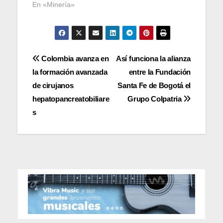
En «Minería»
Navegación
Colombia avanza en
Así funciona la alianza
la formación avanzada
entre la Fundación
de
de cirujanos
Santa Fe de Bogotá el
entradas
hepatopancreatobiliare
Grupo Colpatria
s