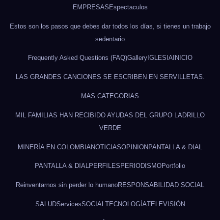
EMPRESAS
Espectaculos
Estos son los pasos que debes dar todos los días, si tienes un trabajo
sedentario
Frequently Asked Questions (FAQ)
Gallery
IGLESIA
INICIO
LAS GRANDES CANCIONES SE ESCRIBEN EN SERVILLETAS.
MAS CATEGORIAS
MIL FAMILIAS HAN RECIBIDO AYUDAS DEL GRUPO LADRILLO
VERDE
MINERÍA EN COLOMBIA
NOTICIAS
OPINION
PANTALLA & DIAL
PANTALLA & DIAL
PERFILES
PERIODISMO
Portfolio
Reinventarnos sin perder lo humano
RESPONSABILIDAD SOCIAL
SALUD
Services
SOCIAL
TECNOLOGÍA
TELEVISIÓN