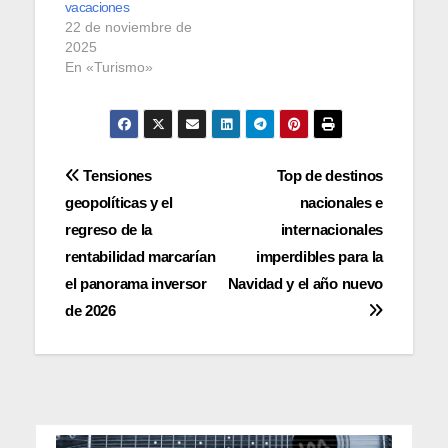
vacaciones
22 de noviembre de
2025
En «Turismo»
Navegación
Tensiones
Top de destinos
geopolíticas y el
nacionales e
de
regreso de la
internacionales
entradas
rentabilidad marcarían
imperdibles para la
el panorama inversor
Navidad y el año nuevo
de 2026