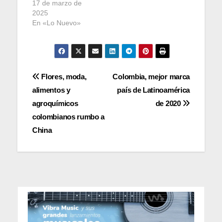
17 de marzo de
2025
En «Lo Nuevo»
Navegación
Flores, moda,
Colombia, mejor marca
alimentos y
país de Latinoamérica
de
agroquímicos
de 2020
entradas
colombianos rumbo a
China