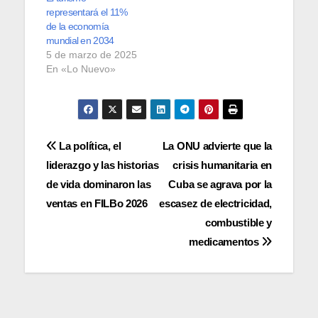
representará el 11%
de la economía
mundial en 2034
5 de marzo de 2025
En «Lo Nuevo»
Navegación
La política, el
La ONU advierte que la
liderazgo y las historias
crisis humanitaria en
de
de vida dominaron las
Cuba se agrava por la
entradas
ventas en FILBo 2026
escasez de electricidad,
combustible y
medicamentos