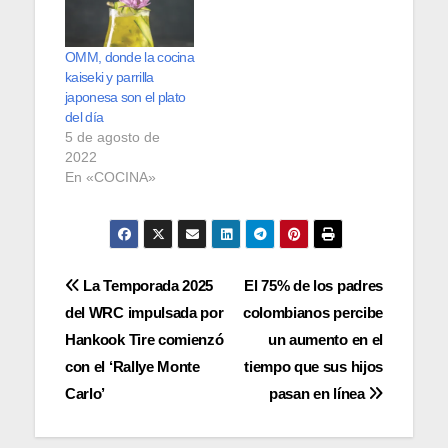
OMM, donde la cocina
kaiseki y parrilla
japonesa son el plato
del día
5 de agosto de
2022
En «COCINA»
Navegación
La Temporada 2025
El 75% de los padres
del WRC impulsada por
colombianos percibe
de
Hankook Tire comienzó
un aumento en el
entradas
con el ‘Rallye Monte
tiempo que sus hijos
Carlo’
pasan en línea