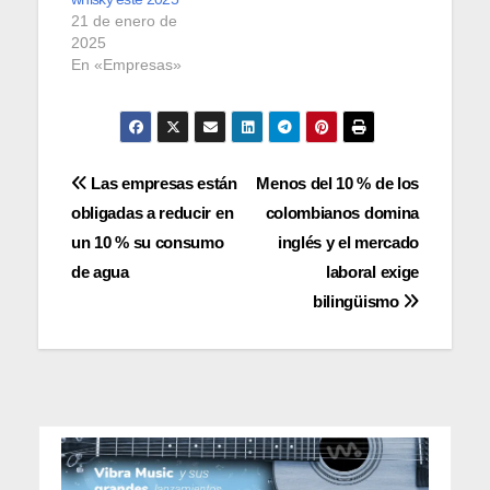
21 de enero de
2025
En «Empresas»
Navegación
Las empresas están
Menos del 10 % de los
obligadas a reducir en
colombianos domina
de
un 10 % su consumo
inglés y el mercado
entradas
de agua
laboral exige
bilingüismo