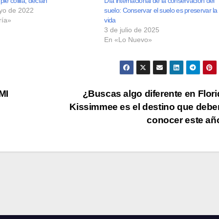
le colilla, decían
Día internacional de la conservación del
yo de 2022
suelo: Conservar el suelo es preservar la
ría»
vida
3 de julio de 2025
En «Lo Nuevo»
MI
¿Buscas algo diferente en Flor
Kissimmee es el destino que debe
conocer este a