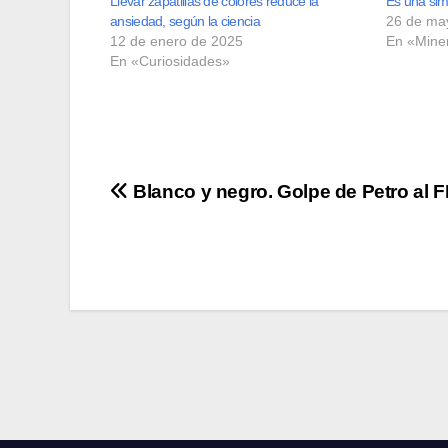
Llevar zapatillas de colores reduce la
Es una simp
ansiedad, según la ciencia
26 de ma
12 de enero de 2025
En «Mine
En «Curiosidades»
Navegación
Blanco y negro. Golpe de Petro al F
de
entradas