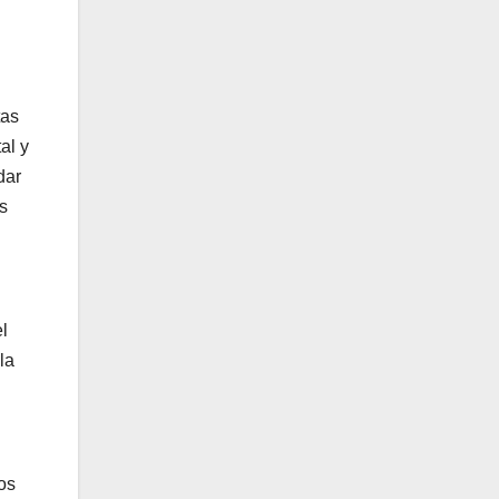
tas
al y
dar
s
l
la
os