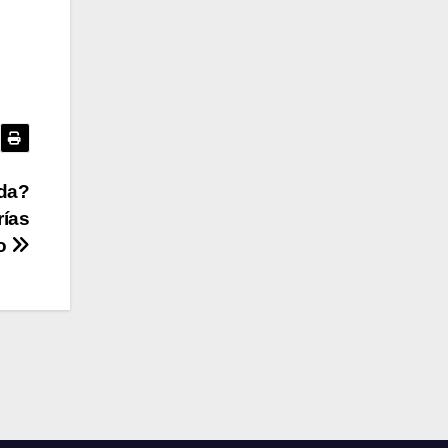
ida?
rías
ño