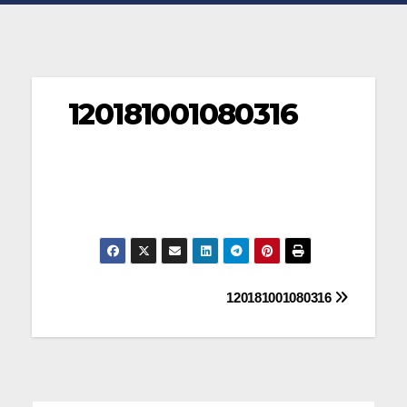
120181001080316
Navegación
120181001080316
de
entradas