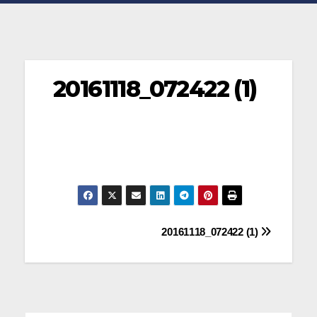
20161118_072422 (1)
Navegación
20161118_072422 (1)
de
entradas