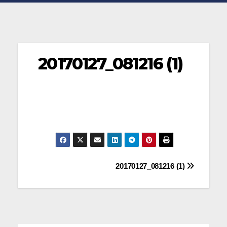
20170127_081216 (1)
Navegación
20170127_081216 (1)
de
entradas