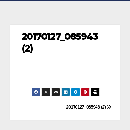
20170127_085943
(2)
Navegación
20170127_085943 (2)
de