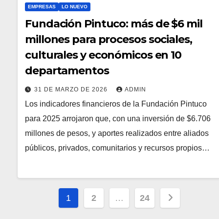
EMPRESAS
LO NUEVO
Fundación Pintuco: más de $6 mil
millones para procesos sociales,
culturales y económicos en 10
departamentos
31 DE MARZO DE 2026
ADMIN
Los indicadores financieros de la Fundación Pintuco
para 2025 arrojaron que, con una inversión de $6.706
millones de pesos, y aportes realizados entre aliados
públicos, privados, comunitarios y recursos propios…
Paginación
1
2
…
24
de