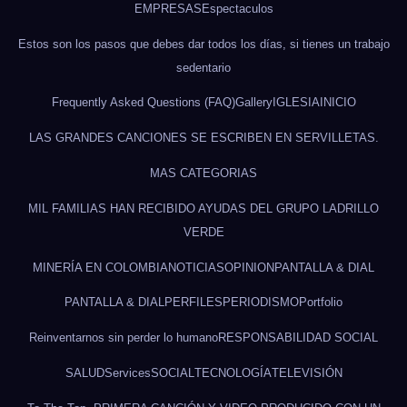
EMPRESAS
Espectaculos
Estos son los pasos que debes dar todos los días, si tienes un trabajo
sedentario
Frequently Asked Questions (FAQ)
Gallery
IGLESIA
INICIO
LAS GRANDES CANCIONES SE ESCRIBEN EN SERVILLETAS.
MAS CATEGORIAS
MIL FAMILIAS HAN RECIBIDO AYUDAS DEL GRUPO LADRILLO
VERDE
MINERÍA EN COLOMBIA
NOTICIAS
OPINION
PANTALLA & DIAL
PANTALLA & DIAL
PERFILES
PERIODISMO
Portfolio
Reinventarnos sin perder lo humano
RESPONSABILIDAD SOCIAL
SALUD
Services
SOCIAL
TECNOLOGÍA
TELEVISIÓN