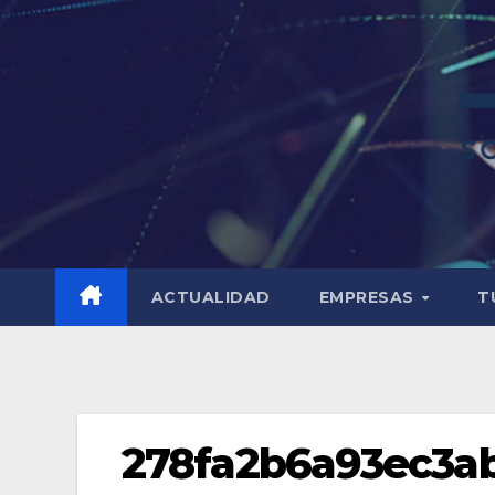
ACTUALIDAD
EMPRESAS
T
278fa2b6a93ec3ab