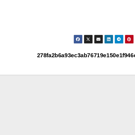
278fa2b6a93ec3ab76719e150e1f94