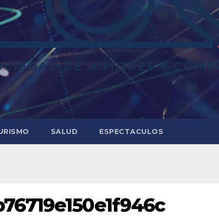
URISMO
SALUD
ESPECTACULOS
76719e150e1f946c