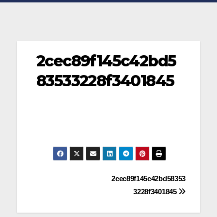
2cec89f145c42bd5
83533228f3401845
Navegación
2cec89f145c42bd58353
3228f3401845
de