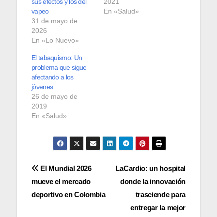
sus efectos y los del
2021
vapeo
En «Salud»
31 de mayo de
2026
En «Lo Nuevo»
El tabaquismo: Un
problema que sigue
afectando a los
jóvenes
26 de mayo de
2019
En «Salud»
Navegación
El Mundial 2026
LaCardio: un hospital
mueve el mercado
donde la innovación
de
deportivo en Colombia
trasciende para
entradas
entregar la mejor