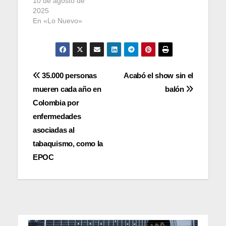
10 de agosto de
2025
En «Lo Nuevo»
Navegación
35.000 personas
Acabó el show sin el
mueren cada año en
balón
de
Colombia por
entradas
enfermedades
asociadas al
tabaquismo, como la
EPOC