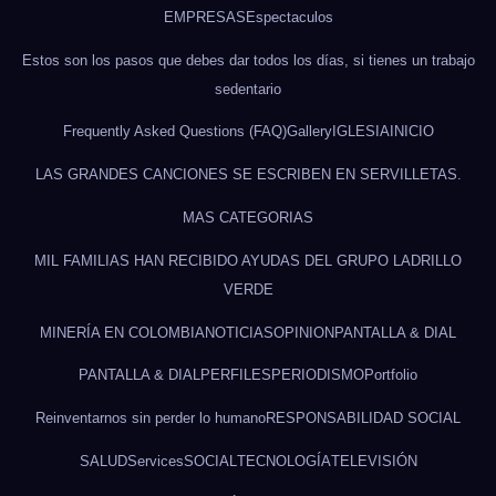
EMPRESAS
Espectaculos
Estos son los pasos que debes dar todos los días, si tienes un trabajo
sedentario
Frequently Asked Questions (FAQ)
Gallery
IGLESIA
INICIO
LAS GRANDES CANCIONES SE ESCRIBEN EN SERVILLETAS.
MAS CATEGORIAS
MIL FAMILIAS HAN RECIBIDO AYUDAS DEL GRUPO LADRILLO
VERDE
MINERÍA EN COLOMBIA
NOTICIAS
OPINION
PANTALLA & DIAL
PANTALLA & DIAL
PERFILES
PERIODISMO
Portfolio
Reinventarnos sin perder lo humano
RESPONSABILIDAD SOCIAL
SALUD
Services
SOCIAL
TECNOLOGÍA
TELEVISIÓN