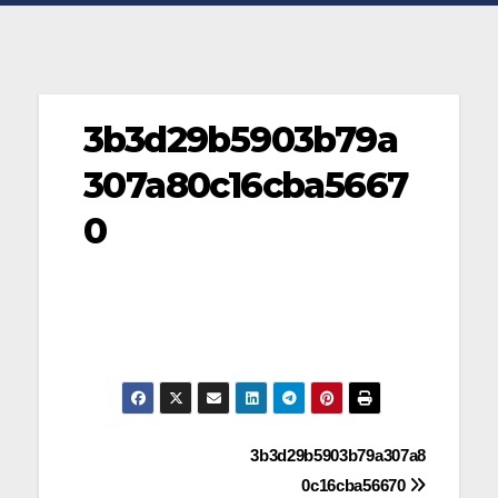
3b3d29b5903b79a
307a80c16cba5667
0
Navegación
3b3d29b5903b79a307a8
0c16cba56670