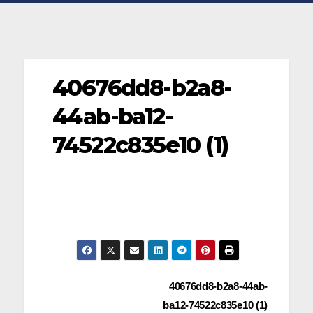
40676dd8-b2a8-
44ab-ba12-
74522c835e10 (1)
Navegación
40676dd8-b2a8-44ab-
ba12-74522c835e10 (1)