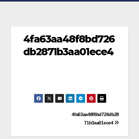
4fa63aa48f8bd726
db2871b3aa01ece4
Navegación
4fa63aa48f8bd726db28
71b3aa01ece4
de