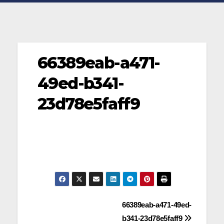
66389eab-a471-
49ed-b341-
23d78e5faff9
Navegación
66389eab-a471-49ed-
b341-23d78e5faff9