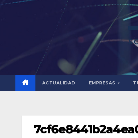
ACTUALIDAD
EMPRESAS
T
7cf6e8441b2a4ea