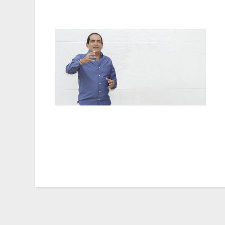
Navegación
de
entradas