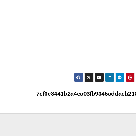
7cf6e8441b2a4ea03fb9345addacb2