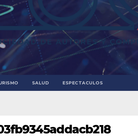
URISMO
SALUD
ESPECTACULOS
03fb9345addacb218