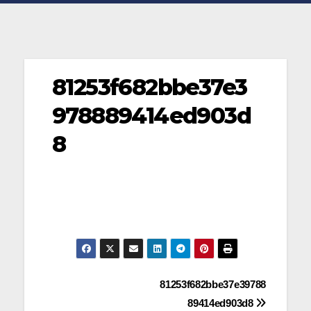
81253f682bbe37e3
978889414ed903d
8
Navegación
81253f682bbe37e39788
89414ed903d8