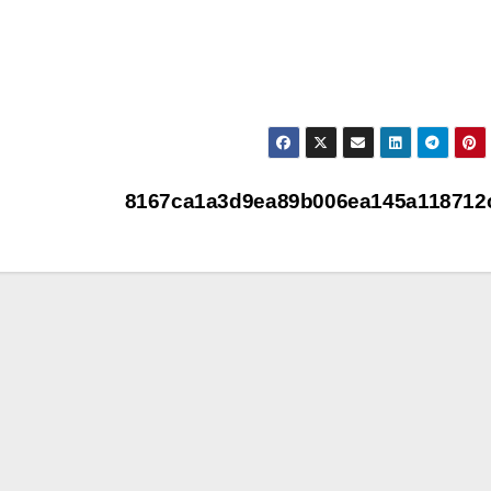
8167ca1a3d9ea89b006ea145a11871