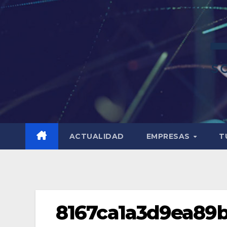
ACTUALIDAD
EMPRESAS
T
8167ca1a3d9ea89b