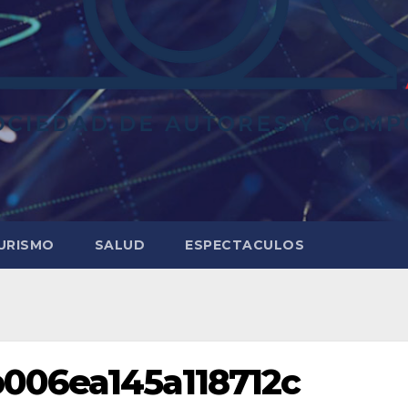
URISMO
SALUD
ESPECTACULOS
006ea145a118712c