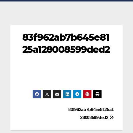
83f962ab7b645e81
25a128008599ded2
Navegación
83f962ab7b645e8125a1
28008599ded2
de