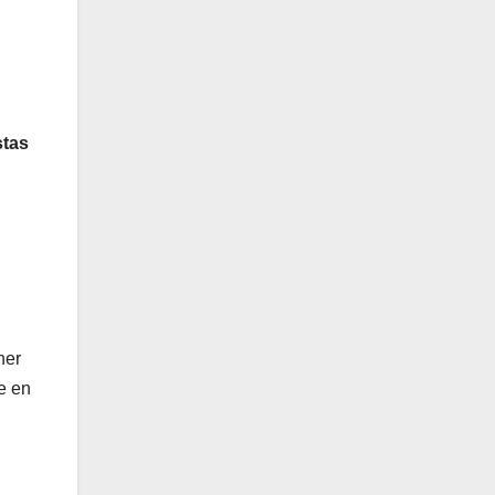
stas
ner
e en