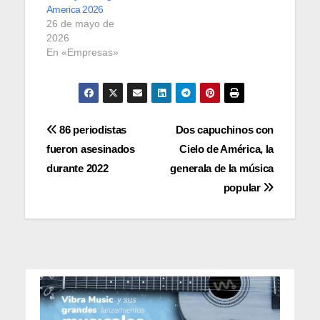
America 2026
26 de mayo de
2026
En «Empresas»
Navegación
86 periodistas
Dos capuchinos con
fueron asesinados
Cielo de América, la
de
durante 2022
generala de la música
entradas
popular