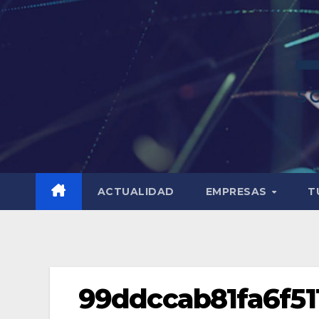
ACTUALIDAD
EMPRESAS
T
99ddccab81fa6f51