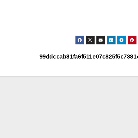
99ddccab81fa6f511e07c825f5c738