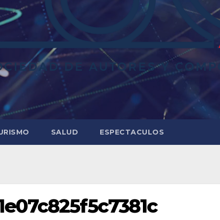
URISMO
SALUD
ESPECTACULOS
1e07c825f5c7381c