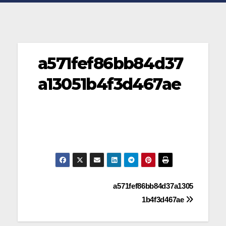
a571fef86bb84d37
a13051b4f3d467ae
Navegación
a571fef86bb84d37a1305
1b4f3d467ae
de