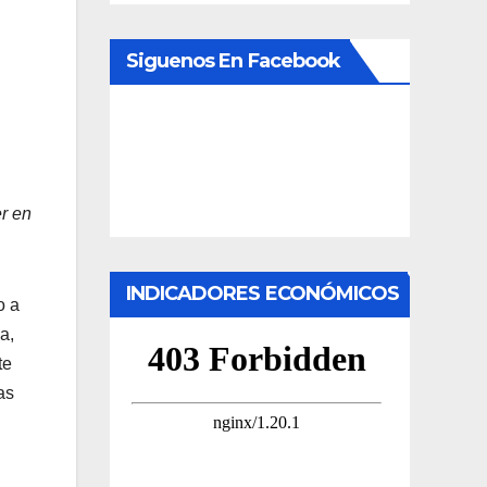
Siguenos En Facebook
er en
INDICADORES ECONÓMICOS
o a
a,
te
as