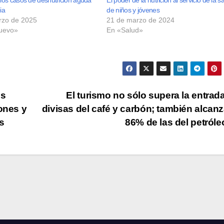
ia
de niños y jóvenes
rzo de 2025
21 de marzo de 2024
uevo»
En «Salud»
os
El turismo no sólo supera la entrad
ones y
divisas del café y carbón; también alcanz
s
86% de las del petról