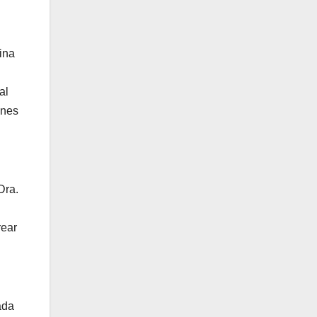
ina
al
ones
Dra.
rear
ada