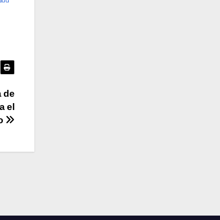
a de
a el
eo