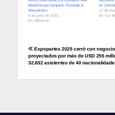
Madrid lanzan campaña «Combatir la
en Colomb
Malnutrición»
13 de ma
6 de junio de 2023
En «Lo N
En «Minería»
Navegación
Expopartes 2025 cerró con negoci
proyectados por más de USD 255 mill
de
32.832 asistentes de 40 nacionalidade
entradas