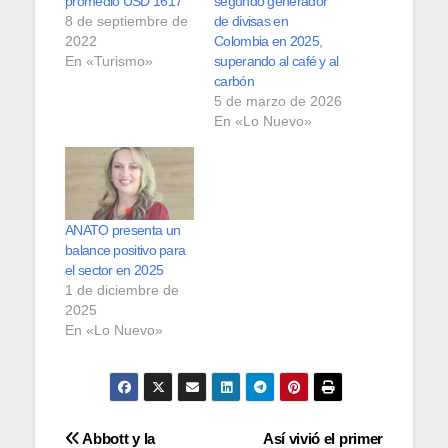
promedio USD 1617
segundo generador
8 de septiembre de
de divisas en
2022
Colombia en 2025,
En «Turismo»
superando al café y al
carbón
5 de marzo de 2026
En «Lo Nuevo»
ANATO presenta un
balance positivo para
el sector en 2025
1 de diciembre de
2025
En «Lo Nuevo»
Navegación
Abbott y la
Así vivió el primer