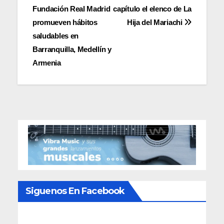
Fundación Real Madrid
capítulo el elenco de La
de
promueven hábitos
Hija del Mariachi
entradas
saludables en
Barranquilla, Medellín y
Armenia
Siguenos En Facebook