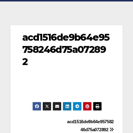
acd1516de9b64e95
758246d75a07289
2
Navegación
acd1516de9b64e957582
46d75a072892