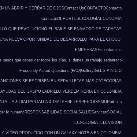
EN UN ABRIR Y CERRAR DE OJOS
Contact Us
CONTACTO
Contacto
Contacto
DEPORTES
ECOLOGÍA
ECONOMÍA
ILLO QUE REVOLUCIONÓ EL BAILE SE ENAMORÓ DE CARACAS
 UNA NUEVA OPORTUNIDAD DE DESARROLLO PARA EL CHOCÓ.
EMPRESAS
Espectaculos
s pasos que debes dar todos los días, si tienes un trabajo sedentario
Frequently Asked Questions (FAQ)
Gallery
IGLESIA
INICIO
ANCIONES SE ESCRIBEN EN SERVILLETAS.
MAS CATEGORIAS
O AYUDAS DEL GRUPO LADRILLO VERDE
MINERÍA EN COLOMBIA
NTALLA & DIAL
PANTALLA & DIAL
PERFILES
PERIODISMO
Portfolio
rder lo humano
RESPONSABILIDAD SOCIAL
SALUD
Services
SOCIAL
TECNOLOGÍA
TELEVISIÓN
ÓN Y VIDEO PRODUCIDO CON UN GALAXY NOTE 8 EN COLOMBIA