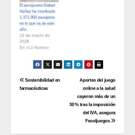
El aeropuerto Rafael
Núñez ha movilizado
1.371.900 pasajeros
en lo que va de este
año
16 de marzo de
2026
En «Lo Nuevo»
Navegación
Sostenibilidad en
Aportes del juego
farmacéuticas
online a la salud
de
cayeron más de un
entradas
30 % tras la imposición
del IVA, asegura
Fecoljuegos