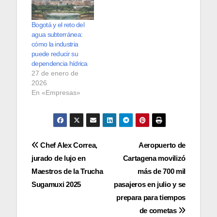
Bogotá y el reto del
agua subterránea:
cómo la industria
puede reducir su
dependencia hídrica
27 de enero de
2026
En «Empresas»
Navegación
Chef Alex Correa,
Aeropuerto de
jurado de lujo en
Cartagena movilizó
de
Maestros de la Trucha
más de 700 mil
entradas
Sugamuxi 2025
pasajeros en julio y se
prepara para tiempos
de cometas